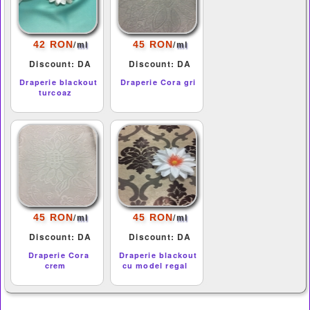
/
/
42 RON
45 RON
ml
ml
Discount: DA
Discount: DA
Draperie blackout
Draperie Cora gri
turcoaz
/
/
45 RON
45 RON
ml
ml
Discount: DA
Discount: DA
Draperie Cora
Draperie blackout
crem
cu model regal