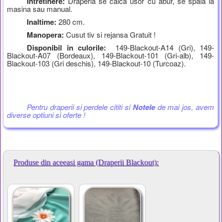
Intretinere:
Draperia se calca usor cu abur, se spala la
masina sau manual.
Inaltime:
280 cm.
Manopera:
Cusut tiv si rejansa Gratuit !
Disponibil in culorile:
149-Blackout-A14 (Gri), 149-
Blackout-A07 (Bordeaux), 149-Blackout-101 (Gri-alb), 149-
Blackout-103 (Gri deschis), 149-Blackout-10 (Turcoaz).
Pentru draperii si perdele cititi si
Notele
de mai jos, avem
diverse optiuni si oferte !
Produse din aceeasi gama (Draperii Blackout):