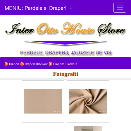
MENIU: Perdele si Draperii »
Toggl
naviga
Draperii
Draperii Blackout
Draperie Blackout
Fotografii