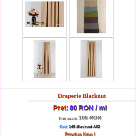
Draperie Blackout
Pret:
80 RON / ml
105 RON
Pret vechi:
Cod:
149-Blackout-A02
Produs Nou !