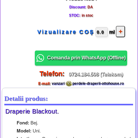
Discount:
DA
STOC:
in stoc
Vizualizare COŞ
ml
Comanda prin WhatsApp (
Offline
)
Telefon:
0724.184.508 (Telekom)
E-mail:
vanzari
perdele-draperii-ottohouse.ro
Detalii produs:
Draperie Blackout.
Fond:
Bej.
Model:
Uni.