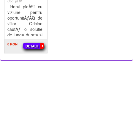
Cod: pli 01
Liderul pieÅ£ii cu
viziune pentru
oportunitÄƒÅ£i de
viitor Oricine
cautÄƒ o solutie
de lunga durata si
o calitate
0 RON
superioara pentru
j