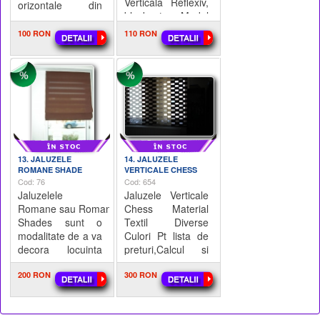
Verticala Reflexiv,
orizontale din
blackout: Model
aluminiu ,
cu dubla fata, una
ramanan tot
100 RON
110 RON
cu model, o
timpul o
singura culoare
constanta in
(UNI), si pe verso
domeniul decorati
are o pelicula
gumata ARGINTI
13. JALUZELE
14. JALUZELE
ROMANE SHADE
VERTICALE CHESS
Cod: 76
Cod: 654
Jaluzelele
Jaluzele Verticale
Romane sau Roman
Chess Material
Shades sunt o
Textil Diverse
modalitate de a va
Culori Pt lista de
decora locuinta
preturi,Calcul si
intr-unul din cele
Oferta asteptam
mai moderne si
200 RON
E-mail
300 RON
mai elegante
moduri. Mod