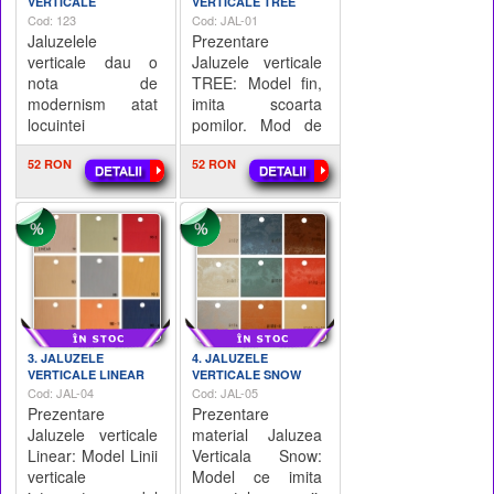
VERTICALE
VERTICALE TREE
Cod: 123
Cod: JAL-01
Jaluzelele
Prezentare
verticale dau o
Jaluzele verticale
nota de
TREE: Model fin,
modernism atat
imita scoarta
locuintei
pomilor. Mod de
dumneavoastra
calcul: - Lungime
cat si biroului,
52 RON
sina Aluminiu x
52 RON
reprezentand un
Hminim 1,5m = X
produs polivalent
mp; - X mp x 35
pe care il puteti
Lei = Pretul
adapta in fu
3. JALUZELE
4. JALUZELE
VERTICALE LINEAR
VERTICALE SNOW
Cod: JAL-04
Cod: JAL-05
Prezentare
Prezentare
Jaluzele verticale
material Jaluzea
Linear: Model Linii
Verticala Snow:
verticale
Model ce imita