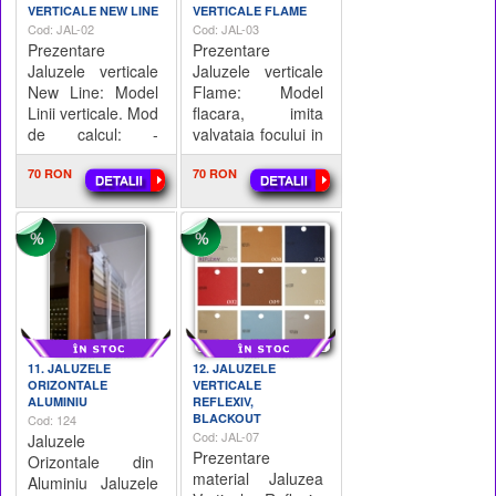
VERTICALE NEW LINE
VERTICALE FLAME
Cod: JAL-02
Cod: JAL-03
Prezentare
Prezentare
Jaluzele verticale
Jaluzele verticale
New Line: Model
Flame: Model
Linii verticale. Mod
flacara, imita
de calcul: -
valvataia focului in
Lungime sina
diagonala, model
Aluminiu x Hminim
70 RON
repetitiv. Mod de
70 RON
1,5m = X mp; - X
calcul: - Lungime
mp x 38 Lei =
sina Aluminiu x
Pretul final a
Hminim 1,
11. JALUZELE
12. JALUZELE
ORIZONTALE
VERTICALE
ALUMINIU
REFLEXIV,
BLACKOUT
Cod: 124
Cod: JAL-07
Jaluzele
Prezentare
Orizontale din
material Jaluzea
Aluminiu Jaluzele