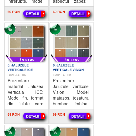
intrerupte, model
aspectul zapezii.
repetitiv. Mod de
Mod de calcul: -
calcul: - Lungime
69 RON
Lungime sina
69 RON
sina Aluminiu x
Aluminiu x Hminim
Hminim 1,5m = X
1,5m = X mp; - X
mp; - X mp
mp x 45 Lei =
5. JALUZELE
6. JALUZELE
VERTICALE ICE
VERTICALE VISION
Cod: JAL-06
Cod: JAL-08
Prezentare
Prezentare
material Jaluzea
Jaluzele verticale
Verticala ICE:
Vision: Model
Model fin, format
matasos, tesatura
din liniute care
bumbac imbibat
stralucesc
cu rasini speciale
(reflecta lumina).
69 RON
pentru a-i conferi
69 RON
Mod de calcul: -
duritate + linii
Lungime sina
verticale. Mod de
Aluminiu x Hminim
calcul: