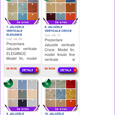
1
7. JALUZELE
8. JALUZELE
VERTICALE
VERTICALE CROCE
ELEGANCE
Cod: JAL-10
Cod: JAL-09
Prezentare
Prezentare
Jaluzele verticale
Jaluzele verticale
Croce: Model fin,
ELEGANCE:
model liniute fine
Model fin, model
verticale si
flori. Mod de
orizontalei. Mod
calcul: - Lungime
69 RON
de calcul: -
69 RON
sina Aluminiu x
Lungime sina
Hminim 1,5m = X
Aluminiu x Hminim
mp; - X mp x 34
1,5m = X mp; -
Lei = Pretul final
9. JALUZELE
10. JALUZELE