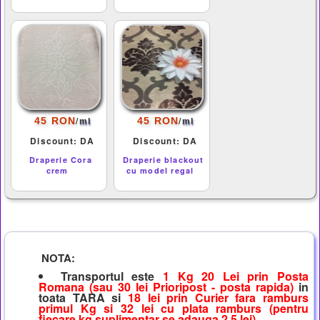
/
/
45 RON
45 RON
ml
ml
Discount: DA
Discount: DA
Draperie Cora
Draperie blackout
crem
cu model regal
NOTA:
Transportul este
1 Kg 20 Lei prin Posta
Romana (sau 30 lei Prioripost - posta rapida)
in
toata TARA si
18 lei prin Curier fara ramburs
primul Kg si 32 lei cu plata ramburs (pentru
fiecare kg suplimentar se adauga 2,5 lei)
.