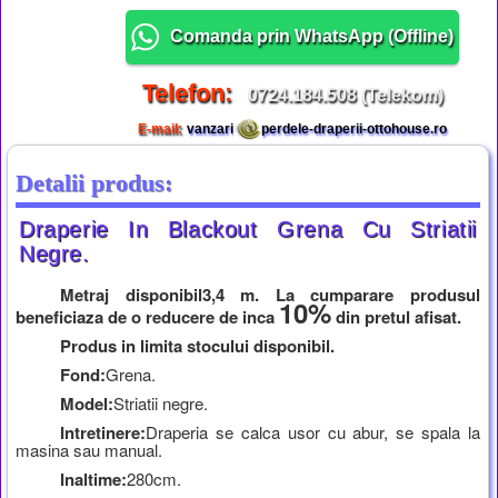
Comanda prin WhatsApp (
Offline
)
Telefon:
0724.184.508 (Telekom)
E-mail:
vanzari
perdele-draperii-ottohouse.ro
Detalii produs:
Draperie In Blackout Grena Cu Striatii
Negre.
Metraj disponibil
3,4 m. La cumparare produsul
10%
beneficiaza de o reducere de inca
din pretul afisat.
Produs in limita stocului disponibil.
Fond:
Grena.
Model:
Striatii negre.
Intretinere:
Draperia se calca usor cu abur, se spala la
masina sau manual.
Inaltime:
280cm.