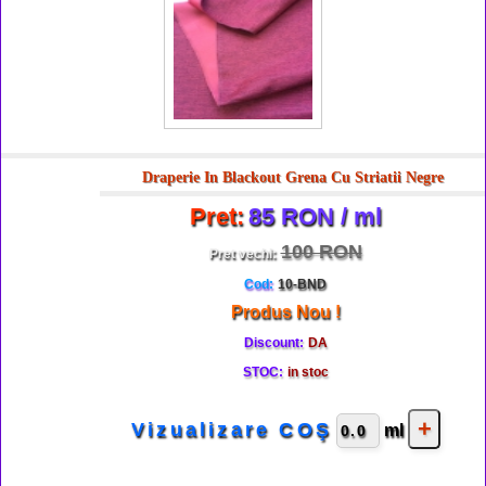
Draperie In Blackout Grena Cu Striatii Negre
Pret:
85 RON / ml
100 RON
Pret vechi:
Cod:
10-BND
Produs Nou !
Discount:
DA
STOC:
in stoc
Vizualizare COŞ
ml