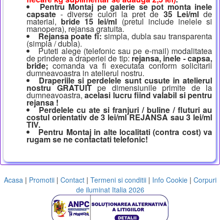
Pentru Montaj pe galerie se pot monta inele
capsate
- diverse culori la pret de
35 Lei/ml
de
material,
bride 15 lei/ml
(pretul include inelele si
manopera), rejansa gratuita.
Rejansa poate fi:
simpla, dubla sau transparenta
(simpla / dubla).
Puteti alege (telefonic sau pe e-mail) modalitatea
de prindere a draperiei de tip:
rejansa, inele - capsa,
bride;
comanda va fi executata conform solicitarii
dumneavoastra in atelierul nostru.
Draperiile si perdelele sunt cusute in atelierul
nostru GRATUIT
pe dimensiunile primite de la
dumneavoastra,
acelasi lucru fiind valabil si pentru
rejansa !
Perdelele cu ate si franjuri / buline / fluturi au
costul orientativ de 3 lei/ml REJANSA sau 3 lei/ml
TIV.
Pentru Montaj in alte localitati (contra cost) va
rugam se ne contactati telefonic!
Acasa
|
Promotii
|
Contact
|
Termeni si conditii
|
Info Cookie
|
Corpuri
de iluminat Italia 2026