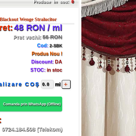
Produse in cos:
0
Blackout Wenge Stralucitor
ret:
48 RON / ml
Pret vechi:
56 RON
Cod:
2-SBK
Produs Nou !
Discount:
DA
STOC:
in stoc
alizare COŞ
ml
Comanda prin WhatsApp (
Offline
)
:
0724.184.508 (Telekom)