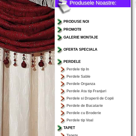
Produsele Noastre:
PRODUSE NOI
PROMOTII
GALERIE MONTAJE
OFERTA SPECIALA
PERDELE
Perdele tip In
Perdele Sable
Perdele Organza
Perdele Ata tip Franjuri
Perdele si Draperii de Copii
Perdele de Bucatarie
Perdele cu Broderie
Perdele tip Voal
TAPET
Tapete