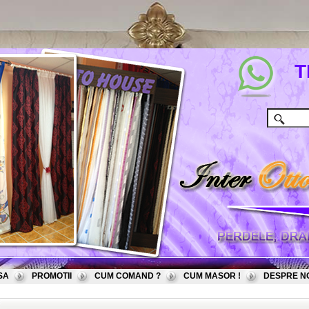
T
SA
PROMOTII
CUM COMAND ?
CUM MASOR !
DESPRE N