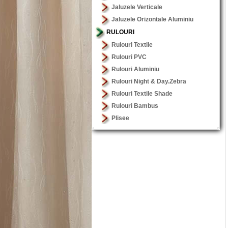
Jaluzele Verticale
Jaluzele Orizontale Aluminiu
RULOURI
Rulouri Textile
Rulouri PVC
Rulouri Aluminiu
Rulouri Night & Day.Zebra
Rulouri Textile Shade
Rulouri Bambus
Plisee