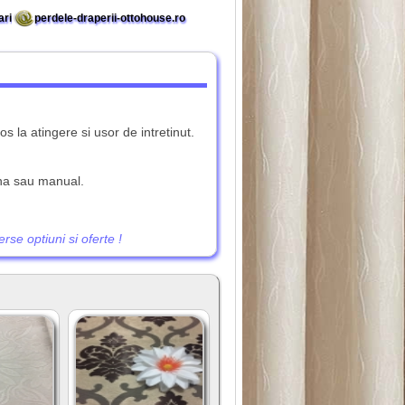
ari
perdele-draperii-ottohouse.ro
os la atingere si usor de intretinut.
ina sau manual.
se optiuni si oferte !