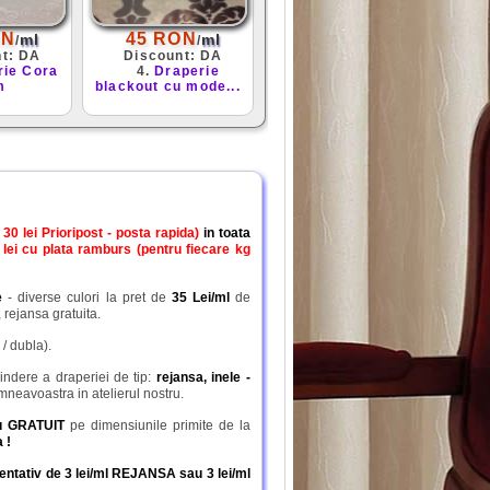
ON
45 RON
ml
ml
/
/
nt: DA
Discount: DA
rie Cora
4.
Draperie
m
blackout cu mode...
0 lei Prioripost - posta rapida)
in toata
 lei cu plata ramburs (pentru fiecare kg
e
- diverse culori la pret de
35 Lei/ml
de
 rejansa gratuita.
/ dubla).
indere a draperiei de tip:
rejansa, inele -
mneavoastra in atelierul nostru.
tru GRATUIT
pe dimensiunile primite de la
 !
orientativ de 3 lei/ml REJANSA sau 3 lei/ml