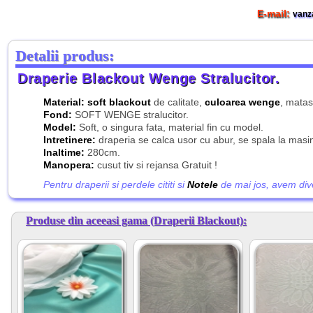
E-mail:
vanz
Detalii produs:
Draperie Blackout Wenge Stralucitor.
Material: soft blackout
de calitate,
culoarea wenge
, matas
Fond:
SOFT WENGE stralucitor.
Model:
Soft, o singura fata, material fin cu model.
Intretinere:
draperia se calca usor cu abur, se spala la mas
Inaltime:
280cm.
Manopera:
cusut tiv si rejansa Gratuit !
Pentru draperii si perdele cititi si
Notele
de mai jos, avem diver
Produse din aceeasi gama (Draperii Blackout):