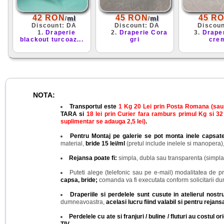
42 RON
45 RON
45 R
ml
ml
/
/
Discount: DA
Discount: DA
Discou
1.
Draperie
2.
Draperie Cora
3.
Drape
blackout turcoaz...
gri
cre
NOTA:
Transportul este
1 Kg 20 Lei prin Posta Romana (sau 3
TARA si
18 lei prin Curier fara ramburs primul Kg si 32
suplimentar se adauga 2,5 lei)
.
Pentru Montaj pe galerie se pot monta inele capsat
material,
bride 15 lei/ml
(pretul include inelele si manopera),
Rejansa poate fi:
simpla, dubla sau transparenta (simpla 
Puteti alege (telefonic sau pe e-mail) modalitatea de pr
capsa, bride;
comanda va fi executata conform solicitarii du
Draperiile si perdelele sunt cusute in atelierul nos
dumneavoastra,
acelasi lucru fiind valabil si pentru rejansa
Perdelele cu ate si franjuri / buline / fluturi au costul 