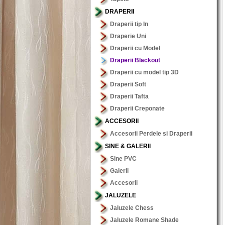
DRAPERII
Draperii tip In
Draperie Uni
Draperii cu Model
Draperii Blackout
Draperii cu model tip 3D
Draperii Soft
Draperii Tafta
Draperii Creponate
ACCESORII
Accesorii Perdele si Draperii
SINE & GALERII
Sine PVC
Galerii
Accesorii
JALUZELE
Jaluzele Chess
Jaluzele Romane Shade