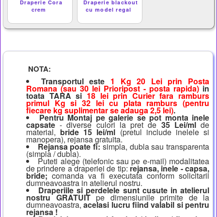
Draperie Cora
Draperie blackout
crem
cu model regal
NOTA:
Transportul este
1 Kg 20 Lei prin Posta
Romana (sau 30 lei Prioripost - posta rapida)
in
toata TARA si
18 lei prin Curier fara ramburs
primul Kg si 32 lei cu plata ramburs (pentru
fiecare kg suplimentar se adauga 2,5 lei)
.
Pentru Montaj pe galerie se pot monta inele
capsate
- diverse culori la pret de
35 Lei/ml
de
material,
bride 15 lei/ml
(pretul include inelele si
manopera), rejansa gratuita.
Rejansa poate fi:
simpla, dubla sau transparenta
(simpla / dubla).
Puteti alege (telefonic sau pe e-mail) modalitatea
de prindere a draperiei de tip:
rejansa, inele - capsa,
bride;
comanda va fi executata conform solicitarii
dumneavoastra in atelierul nostru.
Draperiile si perdelele sunt cusute in atelierul
nostru GRATUIT
pe dimensiunile primite de la
dumneavoastra,
acelasi lucru fiind valabil si pentru
rejansa !