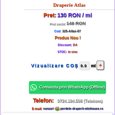
Draperie Atlas
Pret:
130 RON / ml
148 RON
Pret vechi:
Cod:
325-Atlas-07
Produs Nou !
Discount:
DA
STOC:
in stoc
Vizualizare COŞ
ml
Comanda prin WhatsApp (
Offline
)
Telefon:
0724.184.508 (Telekom)
E-mail:
vanzari
perdele-draperii-ottohouse.ro