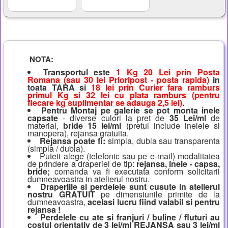
NOTA:
Transportul este
1 Kg 20 Lei prin Posta
Romana (sau 30 lei Prioripost - posta rapida)
in
toata TARA si
18 lei prin Curier fara ramburs
primul Kg si 32 lei cu plata ramburs (pentru
fiecare kg suplimentar se adauga 2,5 lei)
.
Pentru Montaj pe galerie se pot monta inele
capsate
- diverse culori la pret de
35 Lei/ml
de
material,
bride 15 lei/ml
(pretul include inelele si
manopera), rejansa gratuita.
Rejansa poate fi:
simpla, dubla sau transparenta
(simpla / dubla).
Puteti alege (telefonic sau pe e-mail) modalitatea
de prindere a draperiei de tip:
rejansa, inele - capsa,
bride;
comanda va fi executata conform solicitarii
dumneavoastra in atelierul nostru.
Draperiile si perdelele sunt cusute in atelierul
nostru GRATUIT
pe dimensiunile primite de la
dumneavoastra,
acelasi lucru fiind valabil si pentru
rejansa !
Perdelele cu ate si franjuri / buline / fluturi au
costul orientativ de 3 lei/ml REJANSA sau 3 lei/ml