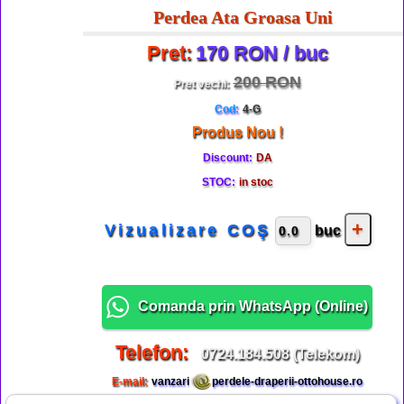
Perdea Ata Groasa Uni
Pret:
170 RON / buc
200 RON
Pret vechi:
Cod:
4-G
Produs Nou !
Discount:
DA
STOC:
in stoc
Vizualizare COŞ
buc
Comanda prin WhatsApp (
Online
)
Telefon:
0724.184.508 (Telekom)
E-mail:
vanzari
perdele-draperii-ottohouse.ro