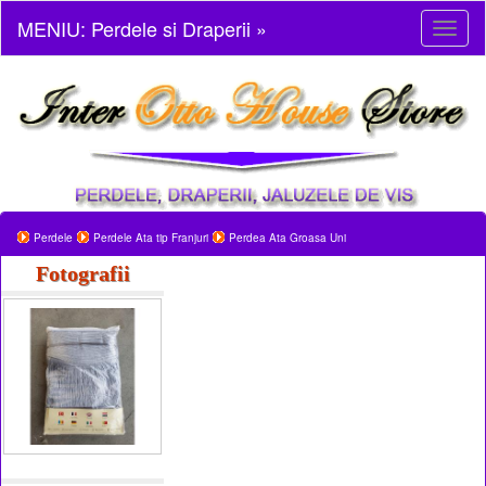
MENIU: Perdele si Draperii »
Toggl
naviga
Perdele
Perdele Ata tip Franjuri
Perdea Ata Groasa Uni
Fotografii