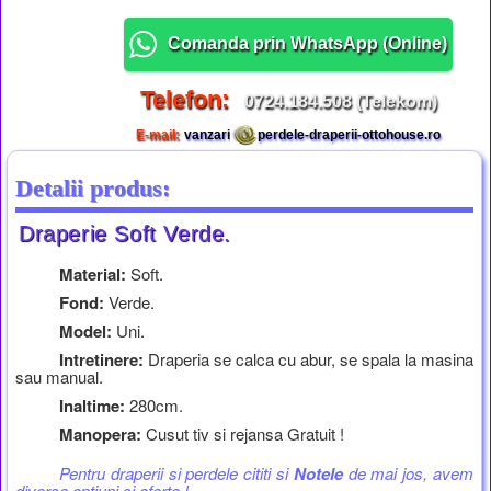
Comanda prin WhatsApp (
Online
)
Telefon:
0724.184.508 (Telekom)
E-mail:
vanzari
perdele-draperii-ottohouse.ro
Detalii produs:
Draperie Soft Verde.
Material:
Soft.
Fond:
Verde.
Model:
Uni.
Intretinere:
Draperia se calca cu abur, se spala la masina
sau manual.
Inaltime:
280cm.
Manopera:
Cusut tiv si rejansa Gratuit !
Pentru draperii si perdele cititi si
Notele
de mai jos, avem
diverse optiuni si oferte !