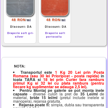
/
/
48 RON
48 RON
ml
ml
Discount: DA
Discount: DA
Draperie soft gri-
Draperie soft
silver
portocaliu
NOTA:
Transportul este
1 Kg 20 Lei prin Posta
Romana (sau 30 lei Prioripost - posta rapida)
in
toata TARA si
18 lei prin Curier fara ramburs
primul Kg si 32 lei cu plata ramburs (pentru
fiecare kg suplimentar se adauga 2,5 lei)
.
Pentru Montaj pe galerie se pot monta inele
capsate
- diverse culori la pret de
35 Lei/ml
de
material,
bride 15 lei/ml
(pretul include inelele si
manopera), rejansa gratuita.
Rejansa poate fi:
simpla, dubla sau transparenta