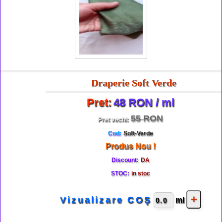
Draperie Soft Verde
Pret:
48 RON / ml
55 RON
Pret vechi:
Cod:
Soft-Verde
Produs Nou !
Discount:
DA
STOC:
in stoc
Vizualizare COŞ
ml