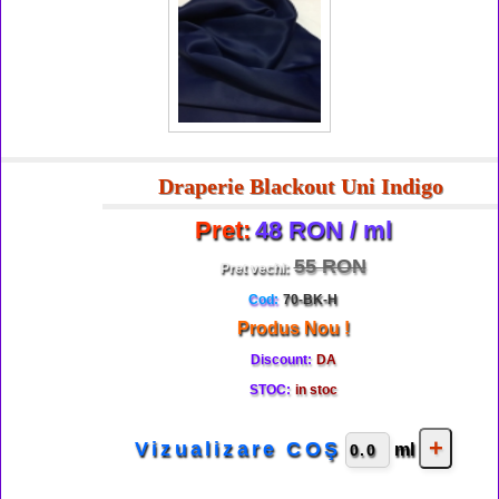
Draperie Blackout Uni Indigo
Pret:
48 RON / ml
55 RON
Pret vechi:
Cod:
70-BK-H
Produs Nou !
Discount:
DA
STOC:
in stoc
Vizualizare COŞ
ml