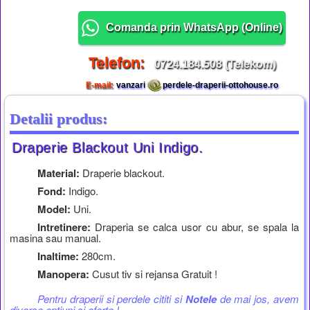
Comanda prin WhatsApp (
Online
)
Telefon:
0724.184.508 (Telekom)
E-mail:
vanzari
perdele-draperii-ottohouse.ro
Detalii produs:
Draperie Blackout Uni Indigo.
Material:
Draperie blackout.
Fond:
Indigo.
Model:
Uni.
Intretinere:
Draperia se calca usor cu abur, se spala la
masina sau manual.
Inaltime:
280cm.
Manopera:
Cusut tiv si rejansa Gratuit !
Pentru draperii si perdele cititi si
Notele
de mai jos, avem
diverse optiuni si oferte !