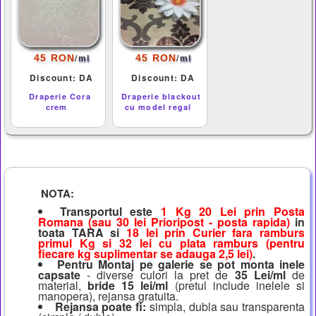
/
/
45 RON
45 RON
ml
ml
Discount: DA
Discount: DA
Draperie Cora
Draperie blackout
crem
cu model regal
NOTA:
Transportul este
1 Kg 20 Lei prin Posta
Romana (sau 30 lei Prioripost - posta rapida)
in
toata TARA si
18 lei prin Curier fara ramburs
primul Kg si 32 lei cu plata ramburs (pentru
fiecare kg suplimentar se adauga 2,5 lei)
.
Pentru Montaj pe galerie se pot monta inele
capsate
- diverse culori la pret de
35 Lei/ml
de
material,
bride 15 lei/ml
(pretul include inelele si
manopera), rejansa gratuita.
Rejansa poate fi:
simpla, dubla sau transparenta