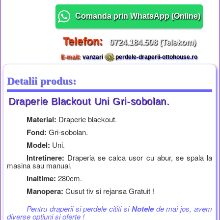
Comanda prin WhatsApp (
Online
)
Telefon:
0724.184.508 (Telekom)
E-mail:
vanzari
perdele-draperii-ottohouse.ro
Detalii produs:
Draperie Blackout Uni Gri-sobolan.
Material:
Draperie blackout.
Fond:
Gri-sobolan.
Model:
Uni.
Intretinere:
Draperia se calca usor cu abur, se spala la
masina sau manual.
Inaltime:
280cm.
Manopera:
Cusut tiv si rejansa Gratuit !
Pentru draperii si perdele cititi si
Notele
de mai jos, avem
diverse optiuni si oferte !