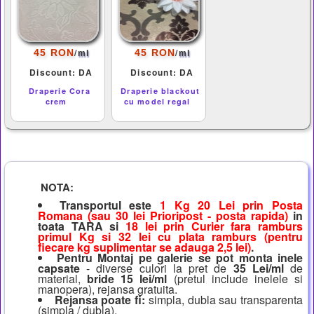
/
/
45 RON
45 RON
ml
ml
Discount: DA
Discount: DA
Draperie Cora
Draperie blackout
crem
cu model regal
NOTA:
Transportul este
1 Kg 20 Lei prin Posta
Romana (sau 30 lei Prioripost - posta rapida)
in
toata TARA si
18 lei prin Curier fara ramburs
primul Kg si 32 lei cu plata ramburs (pentru
fiecare kg suplimentar se adauga 2,5 lei)
.
Pentru Montaj pe galerie se pot monta inele
capsate
- diverse culori la pret de
35 Lei/ml
de
material,
bride 15 lei/ml
(pretul include inelele si
manopera), rejansa gratuita.
Rejansa poate fi:
simpla, dubla sau transparenta
(simpla / dubla).