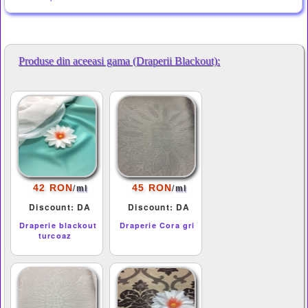
Produse din aceeasi gama (Draperii Blackout):
/
/
42 RON
45 RON
ml
ml
Discount: DA
Discount: DA
Draperie blackout
Draperie Cora gri
turcoaz