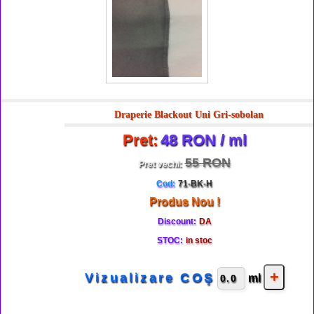
Draperie Blackout Uni Gri-sobolan
Pret:
48 RON / ml
55 RON
Pret vechi:
Cod:
71-BK-H
Produs Nou !
Discount:
DA
STOC:
in stoc
Vizualizare COŞ
ml