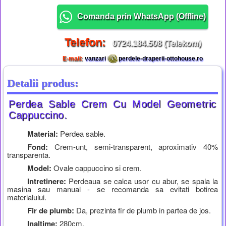
Comanda prin WhatsApp (
Offline
)
Telefon:
0724.184.508 (Telekom)
E-mail:
vanzari
perdele-draperii-ottohouse.ro
Detalii produs:
Perdea Sable Crem Cu Model Geometric
Cappuccino.
Material:
Perdea sable.
Fond:
Crem-unt, semi-transparent, aproximativ 40%
transparenta.
Model:
Ovale cappuccino si crem.
Intretinere:
Perdeaua se calca usor cu abur, se spala la
masina sau manual - se recomanda sa evitati botirea
materialului.
Fir de plumb:
Da, prezinta fir de plumb in partea de jos.
Inaltime:
280cm.