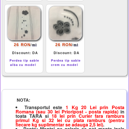
/
/
26 RON
26 RON
ml
ml
Discount: DA
Discount: DA
Perdea tip sable
Perdea tip sable
alba cu model
crem cu model
NOTA:
Transportul este
1 Kg 20 Lei prin Posta
Romana (sau 30 lei Prioripost - posta rapida)
in
toata TARA si
18 lei prin Curier fara ramburs
primul Kg si 32 lei cu plata ramburs (pentru
fiecare kg suplimentar se adauga 2,5 lei)
.
Pentru Montaj pe galerie se pot monta inele