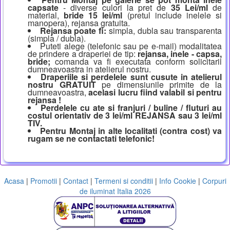
capsate
- diverse culori la pret de
35 Lei/ml
de
material,
bride 15 lei/ml
(pretul include inelele si
manopera), rejansa gratuita.
Rejansa poate fi:
simpla, dubla sau transparenta
(simpla / dubla).
Puteti alege (telefonic sau pe e-mail) modalitatea
de prindere a draperiei de tip:
rejansa, inele - capsa,
bride;
comanda va fi executata conform solicitarii
dumneavoastra in atelierul nostru.
Draperiile si perdelele sunt cusute in atelierul
nostru GRATUIT
pe dimensiunile primite de la
dumneavoastra,
acelasi lucru fiind valabil si pentru
rejansa !
Perdelele cu ate si franjuri / buline / fluturi au
costul orientativ de 3 lei/ml REJANSA sau 3 lei/ml
TIV.
Pentru Montaj in alte localitati (contra cost) va
rugam se ne contactati telefonic!
Acasa
|
Promotii
|
Contact
|
Termeni si conditii
|
Info Cookie
|
Corpuri
de iluminat Italia 2026