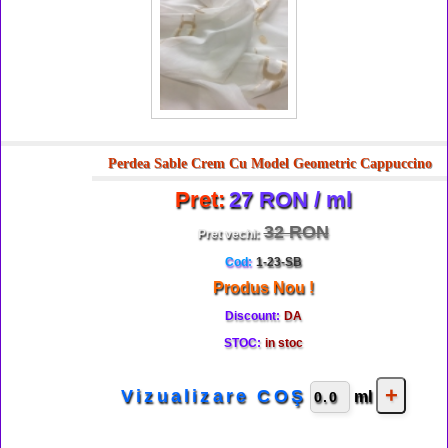
Perdea Sable Crem Cu Model Geometric Cappuccino
Pret:
27 RON / ml
32 RON
Pret vechi:
Cod:
1-23-SB
Produs Nou !
Discount:
DA
STOC:
in stoc
Vizualizare COŞ
ml