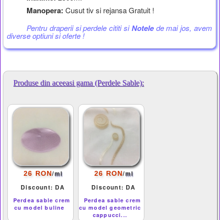
Manopera:
Cusut tiv si rejansa Gratuit !
Pentru draperii si perdele cititi si
Notele
de mai jos, avem
diverse optiuni si oferte !
Produse din aceeasi gama (Perdele Sable):
/
/
26 RON
26 RON
ml
ml
Discount: DA
Discount: DA
Perdea sable crem
Perdea sable crem
cu model buline
cu model geometric
cappucci...