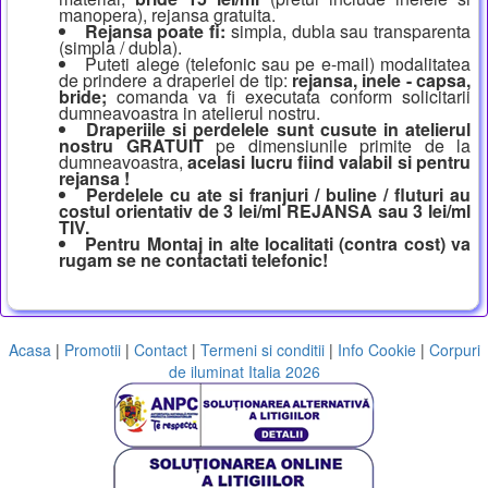
manopera), rejansa gratuita.
Rejansa poate fi:
simpla, dubla sau transparenta
(simpla / dubla).
Puteti alege (telefonic sau pe e-mail) modalitatea
de prindere a draperiei de tip:
rejansa, inele - capsa,
bride;
comanda va fi executata conform solicitarii
dumneavoastra in atelierul nostru.
Draperiile si perdelele sunt cusute in atelierul
nostru GRATUIT
pe dimensiunile primite de la
dumneavoastra,
acelasi lucru fiind valabil si pentru
rejansa !
Perdelele cu ate si franjuri / buline / fluturi au
costul orientativ de 3 lei/ml REJANSA sau 3 lei/ml
TIV.
Pentru Montaj in alte localitati (contra cost) va
rugam se ne contactati telefonic!
Acasa
|
Promotii
|
Contact
|
Termeni si conditii
|
Info Cookie
|
Corpuri
de iluminat Italia 2026