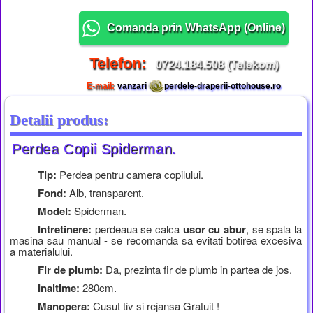
Comanda prin WhatsApp (
Online
)
Telefon:
0724.184.508 (Telekom)
E-mail:
vanzari
perdele-draperii-ottohouse.ro
Detalii produs:
Perdea Copii Spiderman.
Tip:
Perdea pentru camera copilului.
Fond:
Alb, transparent.
Model:
Spiderman.
Intretinere:
perdeaua se calca
usor cu abur
, se spala la
masina sau manual - se recomanda sa evitati botirea excesiva
a materialului.
Fir de plumb:
Da, prezinta fir de plumb in partea de jos.
Inaltime:
280cm.
Manopera:
Cusut tiv si rejansa Gratuit !