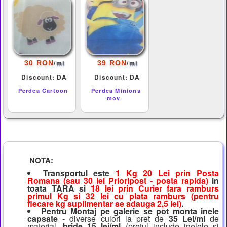
/
/
30 RON
39 RON
ml
ml
Discount: DA
Discount: DA
Perdea Cartoon
Perdea Minions
mov
NOTA:
Transportul este
1 Kg 20 Lei prin Posta
Romana (sau 30 lei Prioripost - posta rapida)
in
toata TARA si
18 lei prin Curier fara ramburs
primul Kg si 32 lei cu plata ramburs (pentru
fiecare kg suplimentar se adauga 2,5 lei)
.
Pentru Montaj pe galerie se pot monta inele
capsate
- diverse culori la pret de
35 Lei/ml
de
material,
bride 15 lei/ml
(pretul include inelele si