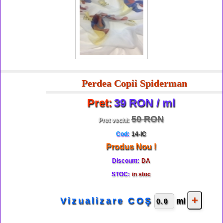
Perdea Copii Spiderman
Pret:
39 RON / ml
50 RON
Pret vechi:
Cod:
14-IC
Produs Nou !
Discount:
DA
STOC:
in stoc
Vizualizare COŞ
ml