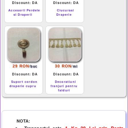
Discount: DA
Discount: DA
Accesorii Perdele
Ciucurasi
si Draperii
Draperie
/
/
29 RON
30 RON
buc
ml
Discount: DA
Discount: DA
Suport cordon
Decoratiuni
draperie cupru
franjuri pentru
falduri
NOTA: