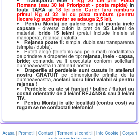
Transportul este
1 Kg 20 Lei prin Posta
Romana (sau 30 lei Prioripost - posta rapida)
in
toata TARA si
18 lei prin Curier fara ramburs
primul Kg si 32 lei cu plata ramburs (pentru
fiecare kg suplimentar se adauga 2,5 lei)
.
Pentru Montaj pe galerie se pot monta inele
capsate
- diverse culori la pret de
35 Lei/ml
de
material,
bride 15 lei/ml
(pretul include inelele si
manopera), rejansa gratuita.
Rejansa poate fi:
simpla, dubla sau transparenta
(simpla / dubla).
Puteti alege (telefonic sau pe e-mail) modalitatea
de prindere a draperiei de tip:
rejansa, inele - capsa,
bride;
comanda va fi executata conform solicitarii
dumneavoastra in atelierul nostru.
Draperiile si perdelele sunt cusute in atelierul
nostru GRATUIT
pe dimensiunile primite de la
dumneavoastra,
acelasi lucru fiind valabil si pentru
rejansa !
Perdelele cu ate si franjuri / buline / fluturi au
costul orientativ de 3 lei/ml REJANSA sau 3 lei/ml
TIV.
Pentru Montaj in alte localitati (contra cost) va
rugam se ne contactati telefonic!
Acasa
|
Promotii
|
Contact
|
Termeni si conditii
|
Info Cookie
|
Corpuri
de iluminat Italia 2026