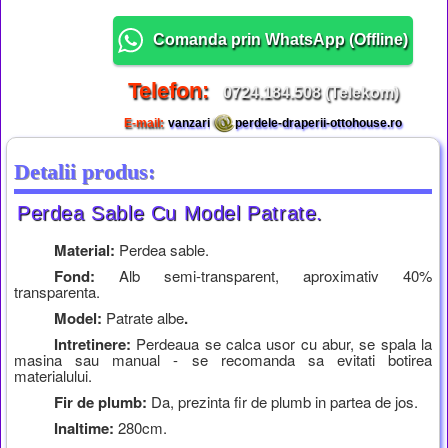
Comanda prin WhatsApp (
Offline
)
Telefon:
0724.184.508 (Telekom)
E-mail:
vanzari
perdele-draperii-ottohouse.ro
Detalii produs:
Perdea Sable Cu Model Patrate.
Material:
Perdea sable.
Fond:
Alb semi-transparent, aproximativ 40%
transparenta.
Model:
Patrate albe
.
Intretinere:
Perdeaua se calca usor cu abur, se spala la
masina sau manual - se recomanda sa evitati botirea
materialului.
Fir de plumb:
Da, prezinta fir de plumb in partea de jos.
Inaltime:
280cm.