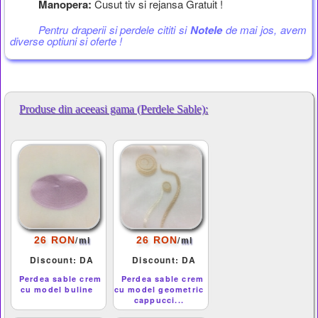
Manopera:
Cusut tiv si rejansa Gratuit !
Pentru draperii si perdele cititi si
Notele
de mai jos, avem
diverse optiuni si oferte !
Produse din aceeasi gama (Perdele Sable):
/
/
26 RON
26 RON
ml
ml
Discount: DA
Discount: DA
Perdea sable crem
Perdea sable crem
cu model buline
cu model geometric
cappucci...