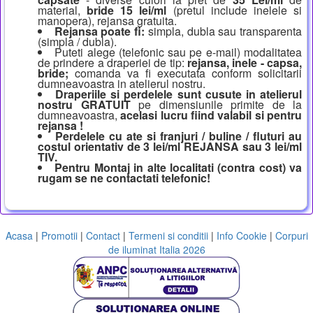
material,
bride 15 lei/ml
(pretul include inelele si
manopera), rejansa gratuita.
Rejansa poate fi:
simpla, dubla sau transparenta
(simpla / dubla).
Puteti alege (telefonic sau pe e-mail) modalitatea
de prindere a draperiei de tip:
rejansa, inele - capsa,
bride;
comanda va fi executata conform solicitarii
dumneavoastra in atelierul nostru.
Draperiile si perdelele sunt cusute in atelierul
nostru GRATUIT
pe dimensiunile primite de la
dumneavoastra,
acelasi lucru fiind valabil si pentru
rejansa !
Perdelele cu ate si franjuri / buline / fluturi au
costul orientativ de 3 lei/ml REJANSA sau 3 lei/ml
TIV.
Pentru Montaj in alte localitati (contra cost) va
rugam se ne contactati telefonic!
Acasa
|
Promotii
|
Contact
|
Termeni si conditii
|
Info Cookie
|
Corpuri
de iluminat Italia 2026