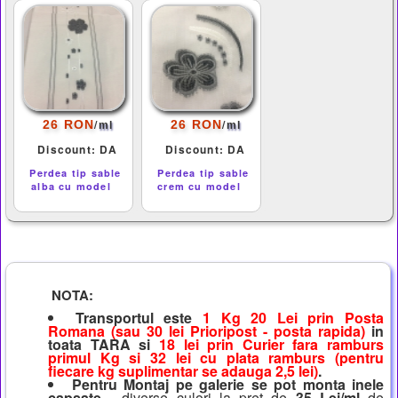
/
/
26 RON
26 RON
ml
ml
Discount: DA
Discount: DA
Perdea tip sable
Perdea tip sable
alba cu model
crem cu model
NOTA:
Transportul este
1 Kg 20 Lei prin Posta
Romana (sau 30 lei Prioripost - posta rapida)
in
toata TARA si
18 lei prin Curier fara ramburs
primul Kg si 32 lei cu plata ramburs (pentru
fiecare kg suplimentar se adauga 2,5 lei)
.
Pentru Montaj pe galerie se pot monta inele
capsate
- diverse culori la pret de
35 Lei/ml
de