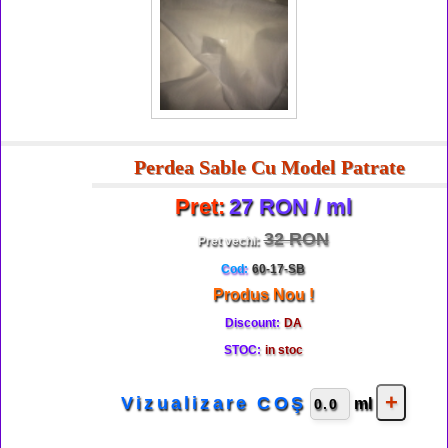
Perdea Sable Cu Model Patrate
Pret:
27 RON / ml
32 RON
Pret vechi:
Cod:
60-17-SB
Produs Nou !
Discount:
DA
STOC:
in stoc
Vizualizare COŞ
ml