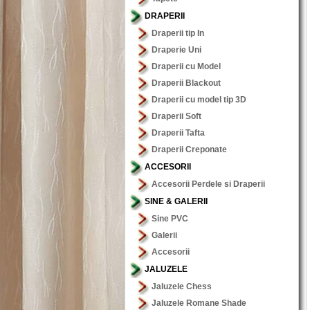
DRAPERII
Draperii tip In
Draperie Uni
Draperii cu Model
Draperii Blackout
Draperii cu model tip 3D
Draperii Soft
Draperii Tafta
Draperii Creponate
ACCESORII
Accesorii Perdele si Draperii
SINE & GALERII
Sine PVC
Galerii
Accesorii
JALUZELE
Jaluzele Chess
Jaluzele Romane Shade