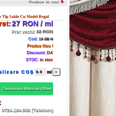
Produse in cos:
0
 Tip Sable Cu Model Regal
ret:
27 RON / ml
Pret vechi:
32 RON
Cod:
10-SB-N
Produs Nou !
Discount:
DA
STOC:
in stoc
alizare COŞ
ml
Comanda prin WhatsApp (
Offline
)
:
0724.184.508 (Telekom)