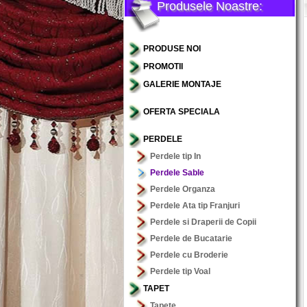
Produsele Noastre:
PRODUSE NOI
PROMOTII
GALERIE MONTAJE
OFERTA SPECIALA
PERDELE
Perdele tip In
Perdele Sable
Perdele Organza
Perdele Ata tip Franjuri
Perdele si Draperii de Copii
Perdele de Bucatarie
Perdele cu Broderie
Perdele tip Voal
TAPET
Tapete