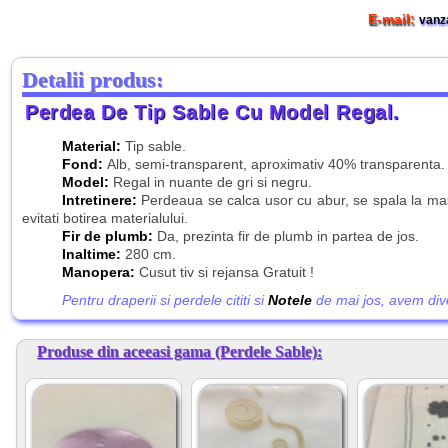
E-mail:
vanz
Detalii produs:
Perdea De Tip Sable Cu Model Regal.
Material:
Tip sable.
Fond:
Alb, semi-transparent, aproximativ 40% transparenta.
Model:
Regal in nuante de gri si negru.
Intretinere:
Perdeaua se calca usor cu abur, se spala la m
evitati botirea materialului.
Fir de plumb:
Da, prezinta fir de plumb in partea de jos.
Inaltime:
280 cm.
Manopera:
Cusut tiv si rejansa Gratuit !
Pentru draperii si perdele cititi si
Notele
de mai jos, avem diver
Produse din aceeasi gama (Perdele Sable):