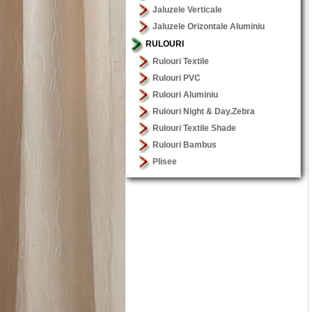
Jaluzele Verticale
Jaluzele Orizontale Aluminiu
RULOURI
Rulouri Textile
Rulouri PVC
Rulouri Aluminiu
Rulouri Night & Day.Zebra
Rulouri Textile Shade
Rulouri Bambus
Plisee