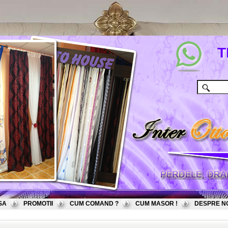
T
SA
PROMOTII
CUM COMAND ?
CUM MASOR !
DESPRE N