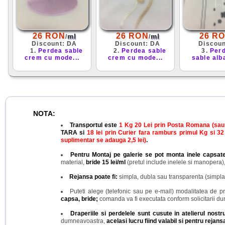
26 RON
26 RON
26 R
ml
ml
/
/
Discount: DA
Discount: DA
Discou
1.
Perdea sable
2.
Perdea sable
3.
Perd
crem cu mode...
crem cu mode...
sable alba
NOTA:
Transportul este
1 Kg 20 Lei prin Posta Romana (sau 3
TARA si
18 lei prin Curier fara ramburs primul Kg si 32
suplimentar se adauga 2,5 lei)
.
Pentru Montaj pe galerie se pot monta inele capsat
material,
bride 15 lei/ml
(pretul include inelele si manopera),
Rejansa poate fi:
simpla, dubla sau transparenta (simpla 
Puteti alege (telefonic sau pe e-mail) modalitatea de pr
capsa, bride;
comanda va fi executata conform solicitarii du
Draperiile si perdelele sunt cusute in atelierul nos
dumneavoastra,
acelasi lucru fiind valabil si pentru rejansa