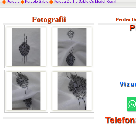
Perdele
Perdele Sable
Perdea De Tip Sable Cu Model Regal
Fotografii
Perdea De
P
Vizu
Telefon