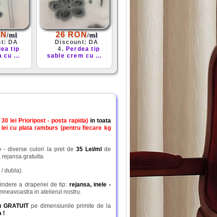
ON
26 RON
ml
ml
/
/
nt: DA
Discount: DA
ea tip
4.
Perdea tip
 cu ...
sable crem cu ...
0 lei Prioripost - posta rapida)
in toata
 lei cu plata ramburs (pentru fiecare kg
e
- diverse culori la pret de
35 Lei/ml
de
 rejansa gratuita.
/ dubla).
indere a draperiei de tip:
rejansa, inele -
mneavoastra in atelierul nostru.
tru GRATUIT
pe dimensiunile primite de la
 !