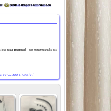
ari
perdele-draperii-ottohouse.ro
asina sau manual - se recomanda sa
se optiuni si oferte !