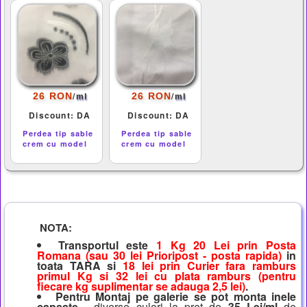
/
/
26 RON
26 RON
ml
ml
Discount: DA
Discount: DA
Perdea tip sable
Perdea tip sable
crem cu model
crem cu model
NOTA:
Transportul este
1 Kg 20 Lei prin Posta
Romana (sau 30 lei Prioripost - posta rapida)
in
toata TARA si
18 lei prin Curier fara ramburs
primul Kg si 32 lei cu plata ramburs (pentru
fiecare kg suplimentar se adauga 2,5 lei)
.
Pentru Montaj pe galerie se pot monta inele
capsate
- diverse culori la pret de
35 Lei/ml
de