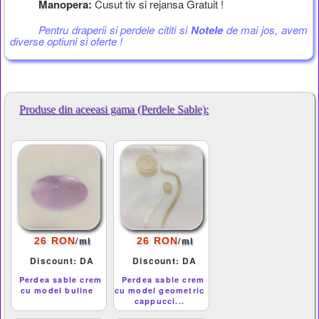
Manopera:
Cusut tiv si rejansa Gratuit !
Pentru draperii si perdele cititi si
Notele
de mai jos, avem
diverse optiuni si oferte !
Produse din aceeasi gama (Perdele Sable):
/
/
26 RON
26 RON
ml
ml
Discount: DA
Discount: DA
Perdea sable crem
Perdea sable crem
cu model buline
cu model geometric
cappucci...