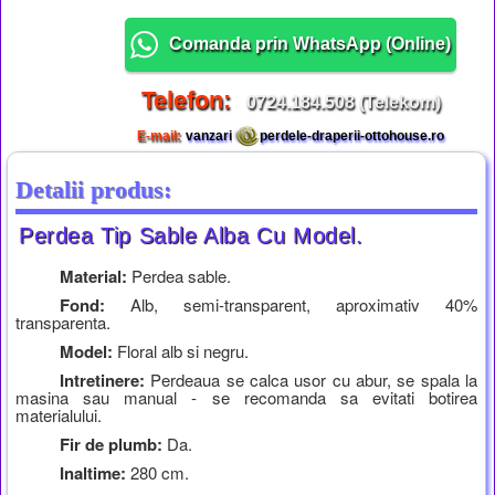
Comanda prin WhatsApp (
Online
)
Telefon:
0724.184.508 (Telekom)
E-mail:
vanzari
perdele-draperii-ottohouse.ro
Detalii produs:
Perdea Tip Sable Alba Cu Model.
Material:
Perdea sable.
Fond:
Alb, semi-transparent, aproximativ 40%
transparenta.
Model:
Floral alb si negru.
Intretinere:
Perdeaua se calca usor cu abur, se spala la
masina sau manual - se recomanda sa evitati botirea
materialului.
Fir de plumb:
Da.
Inaltime:
280 cm.