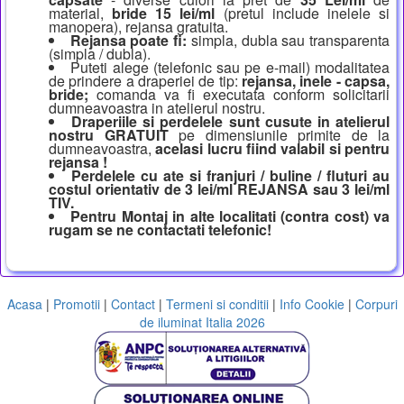
material,
bride 15 lei/ml
(pretul include inelele si
manopera), rejansa gratuita.
Rejansa poate fi:
simpla, dubla sau transparenta
(simpla / dubla).
Puteti alege (telefonic sau pe e-mail) modalitatea
de prindere a draperiei de tip:
rejansa, inele - capsa,
bride;
comanda va fi executata conform solicitarii
dumneavoastra in atelierul nostru.
Draperiile si perdelele sunt cusute in atelierul
nostru GRATUIT
pe dimensiunile primite de la
dumneavoastra,
acelasi lucru fiind valabil si pentru
rejansa !
Perdelele cu ate si franjuri / buline / fluturi au
costul orientativ de 3 lei/ml REJANSA sau 3 lei/ml
TIV.
Pentru Montaj in alte localitati (contra cost) va
rugam se ne contactati telefonic!
Acasa
|
Promotii
|
Contact
|
Termeni si conditii
|
Info Cookie
|
Corpuri
de iluminat Italia 2026