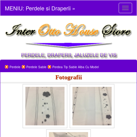
MENIU: Perdele si Draperii »
Toggl
naviga
Perdele
Perdele Sable
Perdea Tip Sable Alba Cu Model
Fotografii