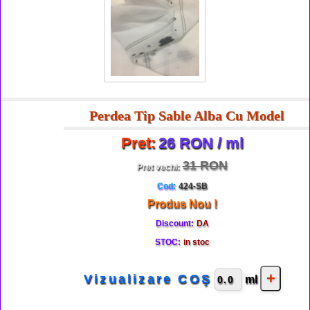
Perdea Tip Sable Alba Cu Model
Pret:
26 RON / ml
31 RON
Pret vechi:
Cod:
424-SB
Produs Nou !
Discount:
DA
STOC:
in stoc
Vizualizare COŞ
ml